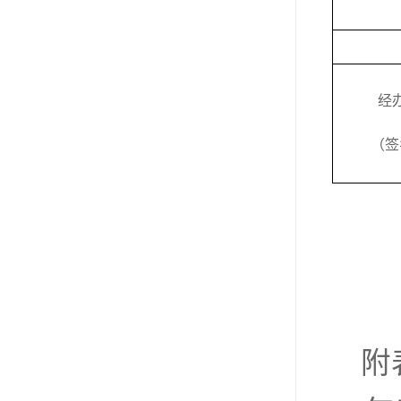
经
（签
附