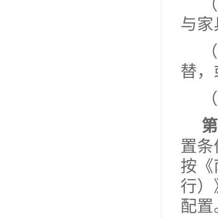
（
与家
（
替，
（
第
置条
按《
行）
配置