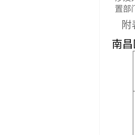
置部
附
南昌