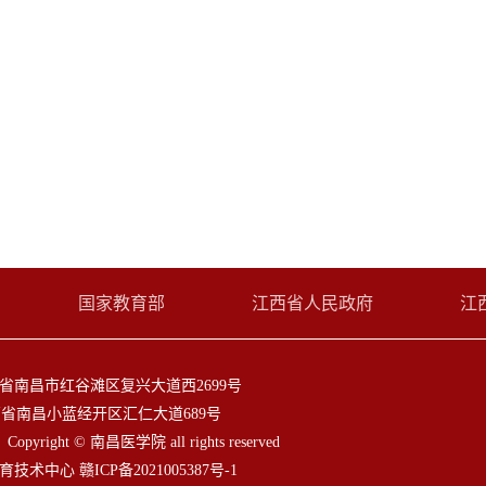
国家教育部
江西省人民政府
江
省南昌市红谷滩区复兴大道西2699号
省南昌小蓝经开区汇仁大道689号

2
Copyright © 南昌医学院 all rights reserved
教育技术中心
赣ICP备2021005387号-1