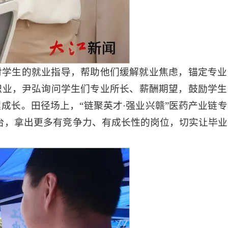
对学生的就业指导，帮助他们缓解就业焦虑，锚定专业
职业，尹弘询问学生们专业所长、薪酬期望，
鼓励
学生
长。田径场上，“链聚英才·强业兴赣”医药产业链专
台，拿出更多有竞争力、有成长性的岗位，切实让毕业