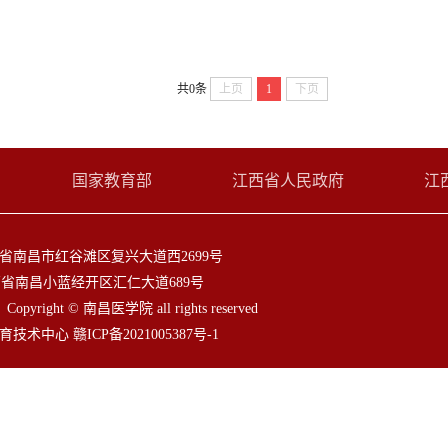
共0条
上页
1
下页
国家教育部
江西省人民政府
江
省南昌市红谷滩区复兴大道西2699号
省南昌小蓝经开区汇仁大道689号
2
Copyright © 南昌医学院 all rights reserved
教育技术中心
赣ICP备2021005387号-1