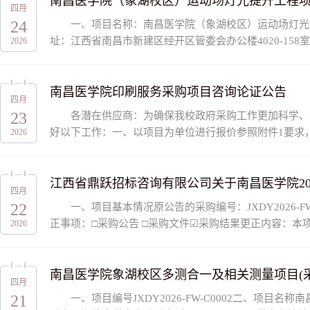
南昌医学院（象湖校区）运动场灯光提升工程
四月
24
一、项目名称：南昌医学院（象湖校区）运动场灯光提
址：江西省南昌市新建区经开区管委会办公楼4020-15
2026
息项目名称数量合同履行期限成交供应商成交金额（人民..
南昌医学院印刷服务采购项目咨询论证公告
四月
23
各潜在供应商：为确保我校政府采购工作更加科学、
好以下工作：一、以项目为单位进行报价参照附件1要求
2026
项目的一切费用。（提供本单位营业执照）二、使项目...
江西省鼎跃招标咨询有限公司关于南昌医学院2026
四月
22
一、项目基本情况原公告的采购编号：JXDY2026-F
正事项：□采购公告 □采购文件☑采购结果更正内容：
2026
照评审报告推荐的成交候选供应商名单排序确定其...
南昌医学院象湖校区多测合一及相关测量项目(采购编号：
四月
21
一、项目编号JXDY2026-FW-C0002二、