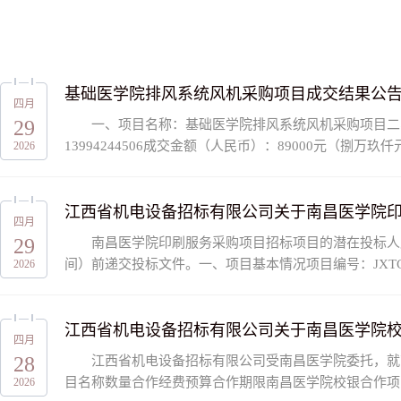
基础医学院排风系统风机采购项目成交结果公
四月
29
一、项目名称：基础医学院排风系统风机采购项目二
13994244506成交金额（人民币）：89000元
2026
合同签订之日起30个日历日内按合同完成该项目四川德荣晟
江西省机电设备招标有限公司关于南昌医学院印刷服务采
四月
29
南昌医学院印刷服务采购项目招标项目的潜在投标人应在江西省公
间）前递交投标文件。一、项目基本情况项目编号：JXTC2
2026
605590.00 元采购需求：采购条目编号采购条目名称采购品.
江西省机电设备招标有限公司关于南昌医学院校银合作项
四月
28
江西省机电设备招标有限公司受南昌医学院委托，就南昌
目名称数量合作经费预算合作期限南昌医学院校银合作项目
2026