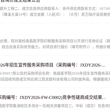
项目询价成交结果公告
升工程二、成交信息供应商联系人：余丹供应商联系方式：187209
8室（璜溪大道19号）成交金额（人民币）：（大写）贰万陆仟柒佰叁拾陆
.
合理，现对我校南昌医学院印刷服务采购项目公开进行咨询论证（具
，结合自身实际供货能力，对项目进行报价（填写附件2），所报价
年招生宣传服务采购项目（采购编号：JXDY2026-...
W-F0057原公告的采购项目名称：南昌医学院2026年招生宣传服务
本项目因收到原成交供应商江西龙欧科技有限公司的放弃函，根据磋商
JXDY2026-FW-C0002)竞争性磋商成交结果...
项目名称南昌医学院象湖校区多测合一及相关测量项目三、中标（成交）信