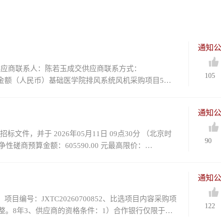
通知
供应商联系人：陈若玉成交供应商联系方式：
105
成交金额（人民币）基础医学院排风系统风机采购项目5台
通知
标文件，并于 2026年05月11日 09点30分 （北京时
90
磋商预算金额：605590.00 元最高限价：
通知
号：JXTC20260700852、比选项目内容采购项
122
整。8年3、供应商的资格条件：1）合作银行仅限于：