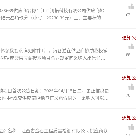
88669供应商名称：江西钥拓科技有限公司供应商地
62
元叁角玖分（小写：26736.39元）三、主要标的信
通知
体参数要求详见附件1），请各潜在供应商协助我校做
88
格包括成交供应商按本项目合同规定向采购人出售合同
通知
采购项目首次公告日期：2026年04月15日二、更正信息更
70
文件中“成交供应商拒绝签订采购合同的，采购人可以按
通知
息供应商名称：江西省金石工程质量检测有限公司供应商联
52