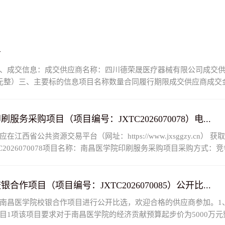
告
、成交信息：成交供应商名称：四川德荣晟医疗器械有限公司成交
（捌万玖仟元整）三、主要标的信息项目名称数量合同履行期限成交供应商
医疗器...
购项目（项目编号：JXTC2026070078）电...
共资源交易平台（网址：https://www.jxsggzy.cn） 获取招
026070078项目名称：南昌医学院印刷服务采购项目采购方式：竞争性
..
目（项目编号：JXTC2026070085）公开比...
医学院校银合作项目进行公开比选，欢迎合格的供应商参加。1、项目编
1项该项目要求对于南昌医学院的经济贡献预算起步价为5000万元