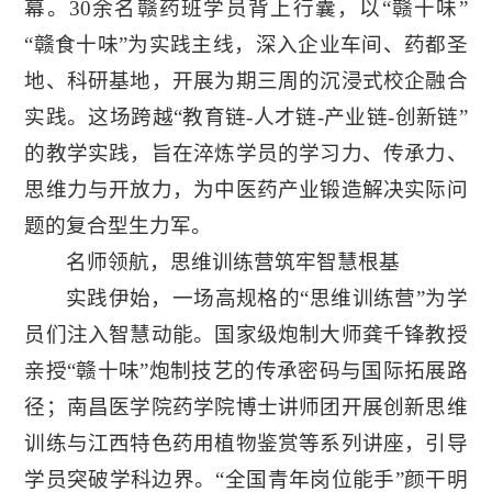
幕。30余名赣药班学员背上行囊，以“赣十味”
“赣食十味”为实践主线，深入企业车间、药都圣
地、科研基地，开展为期三周的沉浸式校企融合
实践。这场跨越“教育链-人才链-产业链-创新链”
的教学实践，旨在淬炼学员的学习力、传承力、
思维力与开放力，为中医药产业锻造解决实际问
题的复合型生力军。
名师领航
，
思维训练营筑牢智慧根基
实践伊始，一场高规格的“思维训练营”为学
员们注入智慧动能。国家级炮制大师龚千锋教授
亲授“赣十味”炮制技艺的传承密码与国际拓展路
径；南昌医学院药学院博士讲师团开展创新思维
训练与江西特色药用植物鉴赏等系列讲座，引导
学员突破学科边界。“全国青年岗位能手”颜干明