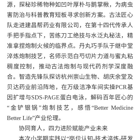
源，探秘珍稀物种如凹叶厚朴与鹅掌楸，为病虫
害防治与科普教育短板寻求创新方案。
古法匠心
队走进建昌帮药业
有限公司
，在第十四代传承人
手把手指点下，苦练刀工绝技与水泛丸秘法，精
准拿捏炮制火候的临界点。
丹丸巧手队于继中堂
淬炼炮制技艺
，名师示范白芍切片力道与蜜丸粘
稠度控制，推动古法炮制与现代药剂学深度融
合。
智造先锋队探访杭州崇山生物、胡庆余堂及
贝达药业前沿阵地
，在万级洁净车间实操PCR基
因扩增与SDS-PAGE蛋白电泳，解码百年匠心的
“金铲银锅”炮制技艺，感悟“Better Medicine
Better Life”产业伦理。
协同育人
，
四力进阶赋能产业未来
本次小学期实践以“岗位认知-技术淬炼-研发