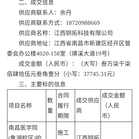
二、成交信息
供应商联系人：余丹
供应商联系方式：18720988669
供应商名称：江西钥拓科技有限公司
供应商地址：江西省南昌市新建区经开区管
委会办公楼4020-158室（璜溪大道19号）
成交金额（人民币）：（大写）叁万柒千柒
佰肆拾伍元叁角壹分（小写：
37745.31
元）
三、主要标的信息
合同
成交金额
数
成交供应
项目名称
履行
（人民
量
商
期限
币）
南昌医学院
施工
(象湖校区)护
江西钥拓