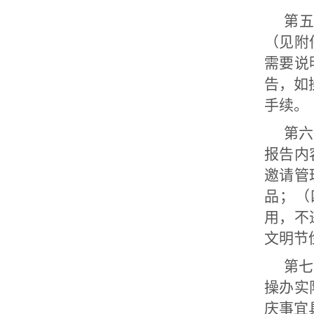
第
（见附
需要说
告，如
手续。
第六
报告内
邀请管
品；（
用，不
文明节
第七
操办实
庆事宜