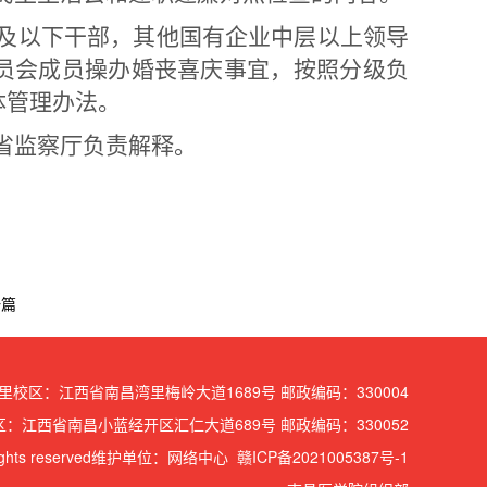
及以下干部，其他国有企业中层以上领导
员会成员操办婚丧喜庆事宜，按照分级负
体管理办法。
省监察厅负责解释。
一篇
里校区：江西省南昌湾里梅岭大道1689号 邮政编码：330004
：江西省南昌小蓝经开区汇仁大道689号 邮政编码：330052
 rights reserved维护单位：网络中心 赣ICP备2021005387号-1