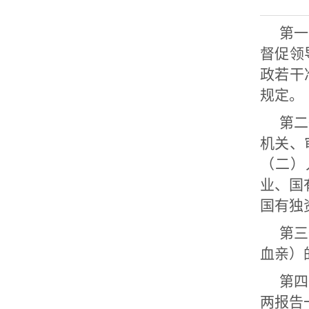
第一
督促领
政若干
规定。
第二
机关、
（二）
业、国
国有独
第三
血亲）
第四
两报告