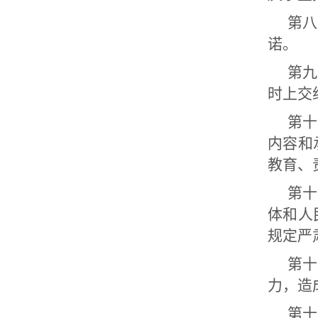
第八
诺。
第九
时上交
第十
内容和
教育、
第十
体和人
规定严
第十
力，造
第十