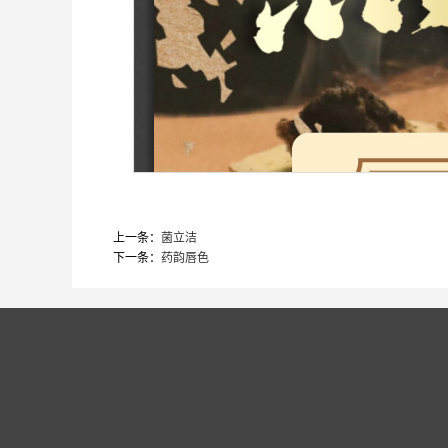
上一条：
菌立洁
下一条：
药韵唇色